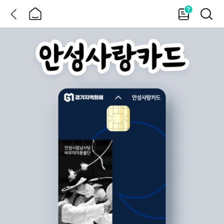
뒤
홈
가
검
이
색
드