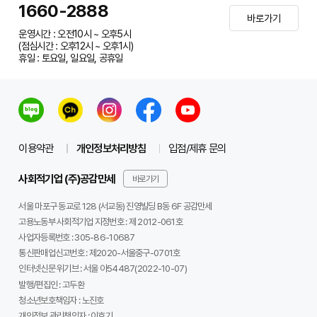
1660-2888
바로가기
운영시간 : 오전10시 ~ 오후5시
(점심시간 : 오후12시 ~ 오후1시)
휴일 : 토요일, 일요일, 공휴일
이용약관
개인정보처리방침
입점/제휴 문의
사회적기업 (주)공감만세
바로가기
서울 마포구 동교로 128 (서교동) 진영빌딩 B동 6F 공감만세
고용노동부 사회적기업 지정번호 : 제 2012-061호
사업자등록번호 :
305-86-10687
통신판매업신고번호 :
제2020-서울중구-0701호
인터넷신문 위기브 :
서울 아54487(2022-10-07)
발행/편집인 :
고두환
청소년보호책임자 :
노진호
개인정보 관리책임자 :
이호기