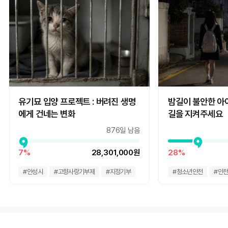
유기묘 입양 프로젝트 : 버려진 생명
밤길이 불안한 아
에게 건네는 변화
길을 지켜주세요
876일 남음
7%
28,301,000원
28%
#
안성시
#
고향사랑기부제
#
지정기부
#
청소년안전
#
안