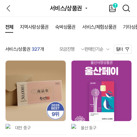
뒤
가
SEAR
서비스/상품권
이
드
전체
지역사랑상품권
숙박상품권
서비스/체험상품권
기타상
서비스/상품권
327
개
필터
대전 중구
울산 동구