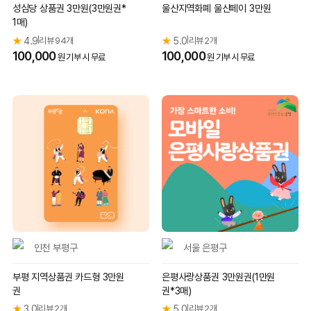
성심당 상품권 3만원(3만원권*
울산지역화폐 울산페이 3만원
1매)
★
4.9
리뷰 94개
★
5.0
리뷰 2개
|
|
100,000
100,000
원 기부 시 무료
원 기부 시 무료
인천 부평구
서울 은평구
부평 지역상품권 카드형 3만원
은평사랑상품권 3만원권(1만원
권
권*3매)
★
3.0
리뷰 2개
★
5.0
리뷰 2개
|
|