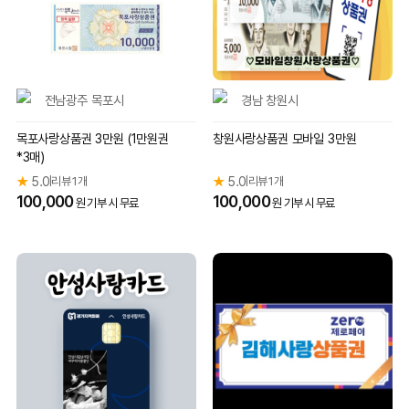
전남광주 목포시
경남 창원시
목포사랑상품권 3만원 (1만원권
창원사랑상품권 모바일 3만원
*3매)
★
5.0
리뷰 1개
★
5.0
리뷰 1개
|
|
100,000
100,000
원 기부 시 무료
원 기부 시 무료