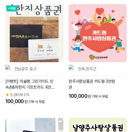
전남광주 동구
전북 완주군
[이벤트] 미슐랭 그린가이드 민
완주사랑상품권 카드형 3만원
속촌&마한지 기프트카드 4만원
권
권(3만원+1만원)
★
5.0
리뷰 3개
|
100,000
원 기부 시 무료
100,000
원 기부 시 무료