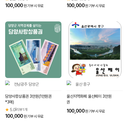
100,000
100,000
원 기부 시 무료
원 기부 시 무료
전남광주 담양군
울산 중구
담양사랑상품권 3만원(1만원권
울산지역화폐 울산페이 3만원
*3매)
권
★
5.0
리뷰 1개
|
100,000
원 기부 시 무료
100,000
원 기부 시 무료