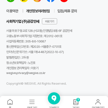
이용약관
개인정보처리방침
입점/제휴 문의
사회적기업 (주)공감만세
바로가기
서울 마포구 동교로 128 (서교동) 진영빌딩 B동 6F 공감만세
고용노동부 사회적기업 지정번호 : 제 2012-061호
사업자등록번호 :
305-86-10687
통신판매업신고번호 :
제2020-서울중구-0701호
인터넷신문 위기브 :
서울 아54487(2022-10-07)
발행/편집인 :
고두환
청소년보호책임자 :
노진호
개인정보 관리책임자 :
이호기
wegive.privacy@wegive.co.kr
Copyright© WEGIVE. All Rights Reserved.
기부하기
홈
카테고리
가이드
마이페이지