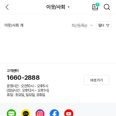
뒤
가
SEAR
이웃/사회
이
드
이웃/사회
개
필터
고객센터
1660-2888
바로가기
운영시간 : 오전10시 ~ 오후5시
(점심시간 : 오후12시 ~ 오후1시)
휴일 : 토요일, 일요일, 공휴일