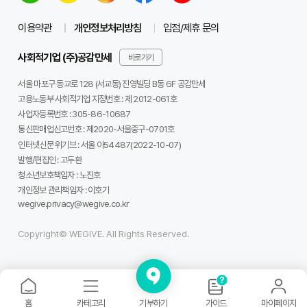
이용약관
개인정보처리방침
입점/제휴 문의
사회적기업 (주)공감만세
바로가기
서울 마포구 동교로 128 (서교동) 진영빌딩 B동 6F 공감만세
고용노동부 사회적기업 지정번호 : 제 2012-061호
사업자등록번호 :
305-86-10687
통신판매업신고번호 :
제2020-서울중구-0701호
인터넷신문 위기브 :
서울 아54487(2022-10-07)
발행/편집인 :
고두환
청소년보호책임자 :
노진호
개인정보 관리책임자 :
이호기
wegive.privacy@wegive.co.kr
Copyright© WEGIVE. All Rights Reserved.
기부하기
홈
카테고리
가이드
마이페이지