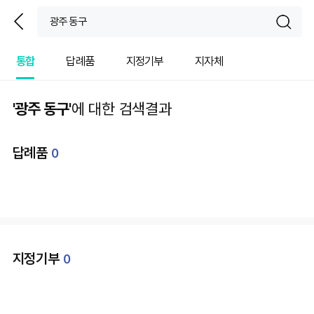
뒤
sear
통합
답례품
지정기부
지자체
'광주 동구'
에 대한 검색결과
답례품
0
지정기부
0