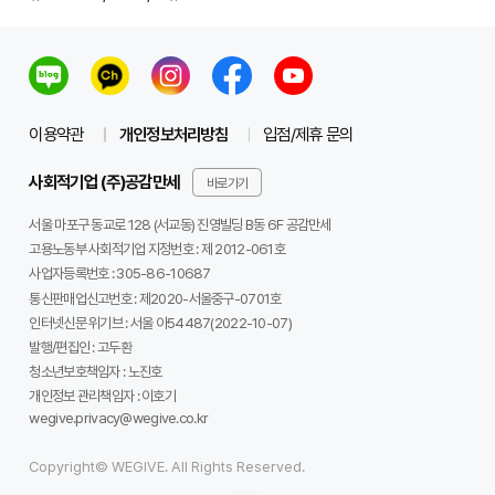
이용약관
개인정보처리방침
입점/제휴 문의
사회적기업 (주)공감만세
바로가기
서울 마포구 동교로 128 (서교동) 진영빌딩 B동 6F 공감만세
고용노동부 사회적기업 지정번호 : 제 2012-061호
사업자등록번호 :
305-86-10687
통신판매업신고번호 :
제2020-서울중구-0701호
인터넷신문 위기브 :
서울 아54487(2022-10-07)
발행/편집인 :
고두환
청소년보호책임자 :
노진호
개인정보 관리책임자 :
이호기
wegive.privacy@wegive.co.kr
Copyright© WEGIVE. All Rights Reserved.